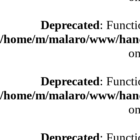
Deprecated
: Functi
/home/m/malaro/www/hande
on
Deprecated
: Functi
/home/m/malaro/www/hande
on
Deprecated
: Functi