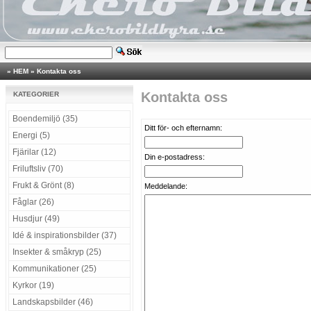
»
HEM
»
Kontakta oss
Kontakta oss
KATEGORIER
Boendemiljö (35)
Ditt för- och efternamn:
Energi (5)
Fjärilar (12)
Din e-postadress:
Friluftsliv (70)
Frukt & Grönt (8)
Meddelande:
Fåglar (26)
Husdjur (49)
Idé & inspirationsbilder (37)
Insekter & småkryp (25)
Kommunikationer (25)
Kyrkor (19)
Landskapsbilder (46)