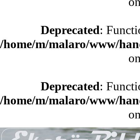
on
Deprecated
: Functi
/home/m/malaro/www/hande
on
Deprecated
: Functi
/home/m/malaro/www/hande
on