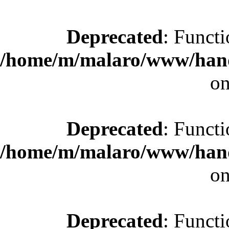
Deprecated
: Functi
/home/m/malaro/www/hande
on
Deprecated
: Functi
/home/m/malaro/www/hande
on
Deprecated
: Functi