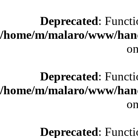
Deprecated
: Functi
/home/m/malaro/www/hande
on
Deprecated
: Functi
/home/m/malaro/www/hande
on
Deprecated
: Functi