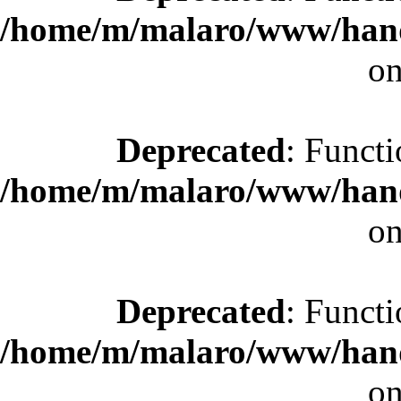
/home/m/malaro/www/hande
on
Deprecated
: Functi
/home/m/malaro/www/hande
on
Deprecated
: Functi
/home/m/malaro/www/hande
on