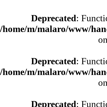
Deprecated
: Functi
/home/m/malaro/www/hande
on
Deprecated
: Functi
/home/m/malaro/www/hande
on
Deprecated
: Functi