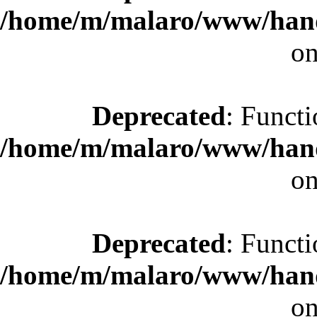
/home/m/malaro/www/hande
on
Deprecated
: Functi
/home/m/malaro/www/hande
on
Deprecated
: Functi
/home/m/malaro/www/hande
on