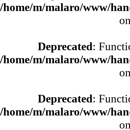
/home/m/malaro/www/hande
on
Deprecated
: Functi
/home/m/malaro/www/hande
on
Deprecated
: Functi
/home/m/malaro/www/hande
on