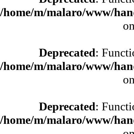
/home/m/malaro/www/hande
on
Deprecated
: Functi
/home/m/malaro/www/hande
on
Deprecated
: Functi
/home/m/malaro/www/hande
on