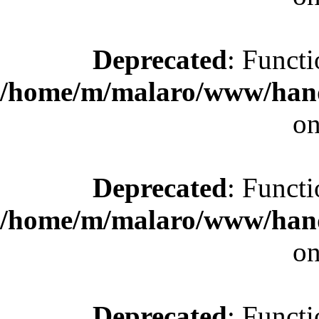
Deprecated
: Functi
/home/m/malaro/www/hande
on
Deprecated
: Functi
/home/m/malaro/www/hande
on
Deprecated
: Functi