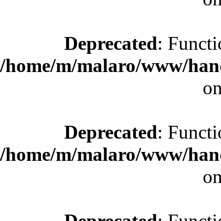
Deprecated
: Functi
/home/m/malaro/www/hande
on
Deprecated
: Functi
/home/m/malaro/www/hande
on
Deprecated
: Functi