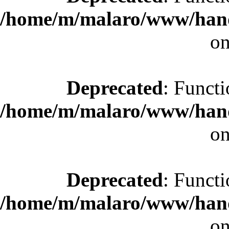
/home/m/malaro/www/hande
on
Deprecated
: Functi
/home/m/malaro/www/hande
on
Deprecated
: Functi
/home/m/malaro/www/hande
on