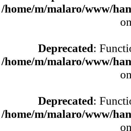
/home/m/malaro/www/hande
on
Deprecated
: Functi
/home/m/malaro/www/hande
on
Deprecated
: Functi
/home/m/malaro/www/hande
on