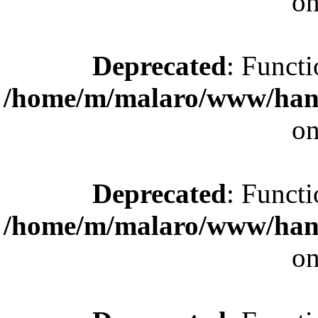
on
Deprecated
: Functi
/home/m/malaro/www/hande
on
Deprecated
: Functi
/home/m/malaro/www/hande
on