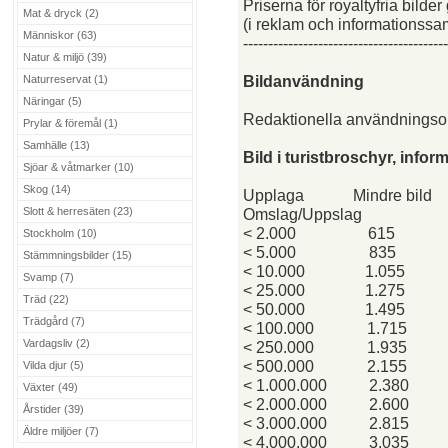
Priserna för royaltyfria bilder
Mat & dryck (2)
(i reklam och informationssa
Människor (63)
-----------------------------------------
Natur & miljö (39)
Bildanvändning
Naturreservat (1)
Näringar (5)
Redaktionella användnings
Prylar & föremål (1)
Samhälle (13)
Bild i turistbroschyr, info
Sjöar & våtmarker (10)
Skog (14)
Upplaga
Mindre bild
Slott & herresäten (23)
Omslag/Uppslag
< 2.000
615
Stockholm (10)
< 5.000
835
Stämmningsbilder (15)
< 10.000
1.055
Svamp (7)
< 25.000
1.275
Träd (22)
< 50.000
1.495
Trädgård (7)
< 100.000
1.715
Vardagsliv (2)
< 250.000
1.935
< 500.000
2.155
Vilda djur (5)
< 1.000.000
2.380
Växter (49)
< 2.000.000
2.600
Årstider (39)
< 3.000.000
2.815
Äldre miljöer (7)
< 4.000.000
3.035