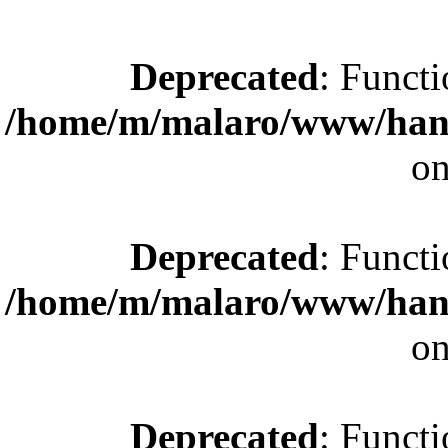
Deprecated
: Functi
/home/m/malaro/www/hande
on
Deprecated
: Functi
/home/m/malaro/www/hande
on
Deprecated
: Functi