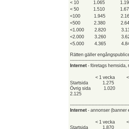
< 10
1.065
1.1
< 50
1.510
1.6
<100
1.945
2.1
<500
2.380
2.6
<1.000
2.820
3.1
<2.000
3.260
3.6
<5.000
4.365
4.8
Rätten gäller engångspublicer
-----------------------------------------
Internet
- företags hemsida, 
< 1 vecka
<
Startsida
1.275
Övrig sida
1.020
2.125
-----------------------------------------
Internet
- annonser (banner e
< 1 vecka
<
Startsida
1.870