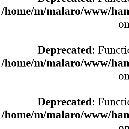
/home/m/malaro/www/hande
on
Deprecated
: Functi
/home/m/malaro/www/hande
on
Deprecated
: Functi
/home/m/malaro/www/hande
on