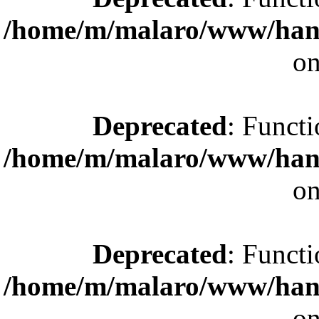
/home/m/malaro/www/hande
on
Deprecated
: Functi
/home/m/malaro/www/hande
on
Deprecated
: Functi
/home/m/malaro/www/hande
on