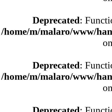
Deprecated
: Functi
/home/m/malaro/www/hande
on
Deprecated
: Functi
/home/m/malaro/www/hande
on
Deprecated
: Functi