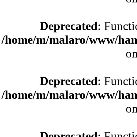
Deprecated
: Functi
/home/m/malaro/www/hande
on
Deprecated
: Functi
/home/m/malaro/www/hande
on
Deprecated
: Functi