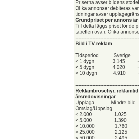
Priserna avser bildens storlek
Olika annonser debiteras var 
tidningar avser upplagegrä
Grundpriset per annons är o
Till detta läggs priset för 
tabellen ovan. Olika annonser
-----------------------------------------
Bild i TV-reklam
Tidsperiod
Sverige
< 1 dygn
3.145
< 5 dygn
4.020
< 10 dygn
4.910
-----------------------------------------
Reklambroschyr, reklamtidn
årsredovisningar
Upplaga
Mindre bild
Omslag/Uppslag
< 2.000
1.025
< 5.000
1.390
< 10.000
1.760
< 25.000
2.125
< 50.000
2.495