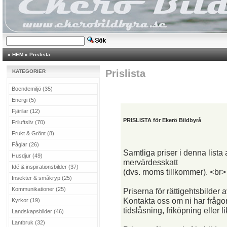
»
HEM
»
Prislista
Prislista
KATEGORIER
Boendemiljö (35)
Energi (5)
Fjärilar (12)
PRISLISTA för Ekerö Bildbyrå
Friluftsliv (70)
Frukt & Grönt (8)
Fåglar (26)
Samtliga priser i denna list
Husdjur (49)
mervärdesskatt
Idé & inspirationsbilder (37)
(dvs. moms tillkommer). <br>
Insekter & småkryp (25)
Kommunikationer (25)
Priserna för rättigehtsbilder 
Kontakta oss om ni har frågo
Kyrkor (19)
tidslåsning, friköpning eller 
Landskapsbilder (46)
Lantbruk (32)