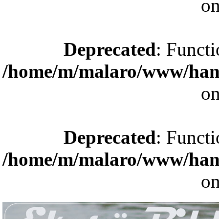
on
Deprecated
: Functi
/home/m/malaro/www/hande
on
Deprecated
: Functi
/home/m/malaro/www/hande
on