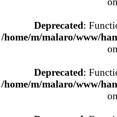
on
Deprecated
: Functi
/home/m/malaro/www/hande
on
Deprecated
: Functi
/home/m/malaro/www/hande
on