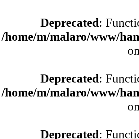
Deprecated
: Functi
/home/m/malaro/www/hande
on
Deprecated
: Functi
/home/m/malaro/www/hande
on
Deprecated
: Functi