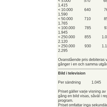
< 5.000
570
6
1.415
< 10.000
640
7
1.590
< 50.000
710
8
1.765
< 100.000
785
9
1.945
< 250.000
855
1.
2.120
> 250.000
930
1.
2.295
Ovanstående pris debiteras va
gånger i en och samma utgå
-----------------------------------------
Bild i television
Per sändning
1.045
Priset gäller varje visning a
gång en bild visas, såväl i r
program.
Priset omfattar inga sekundär