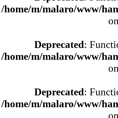
/home/m/malaro/www/hande
on
Deprecated
: Functi
/home/m/malaro/www/hande
on
Deprecated
: Functi
/home/m/malaro/www/hande
on