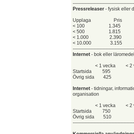
-----------------------------------------
Pressreleaser
- fysisk eller d
Upplaga
Pris
< 100
1.345
< 500
1.815
< 1.000
2.390
< 10.000
3.155
-----------------------------------------
Internet
- bok eller läromede
< 1 vecka
< 2
Startsida
595
Övrig sida
425
Internet
- tidningar, informat
organisation
< 1 vecka
< 2
Startsida
750
Övrig sida
510
-----------------------------------------
Kommersiella användning