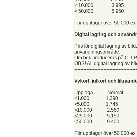
< 10.000
3.995
< 50.000
5.950
För upplagor över 50 000 ex b
-----------------------------------------
Digital lagring och använd
Pris för digital lagring av b
användningsområde.
Om bok produceras på CD-ROM 
OBS! All digital lagring av bi
-----------------------------------------
Vykort, julkort och liknand
Upplaga
Normal
<1.000
1.390
<5.000
1.745
<10.000
2.580
<25.000
5.150
<50.000
9.400
För upplagor över 50 000 ex b